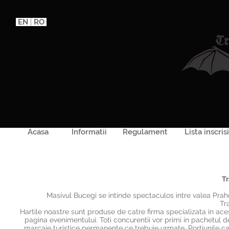
EN |
RO
Acasa
Informatii
Regulament
Lista inscrisi
Tr
Masivul Bucegi se intinde spectaculos intre valea Prahove
Tr
Hartile noastre sunt produse de catre firma specializata in acest
pagina evenimentului. Toti concurentii vor primi in pachetul d
marcaje turistice permanente ce trebuie urmate. Portiunile c