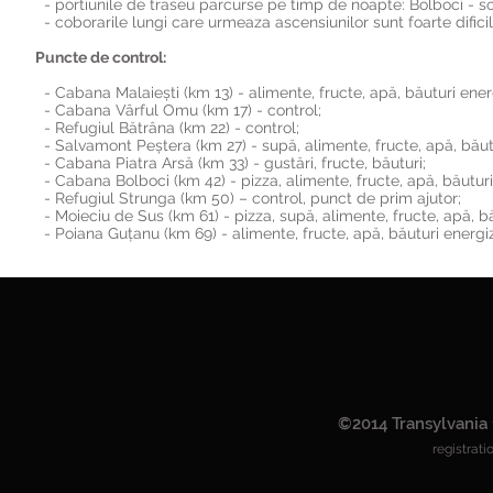
- portiunile de traseu parcurse pe timp de noapte: Bolboci - sos
- coborarile lungi care urmeaza ascensiunilor sunt foarte dificile
Puncte de control:
- Cabana Malaiești (km 13) - alimente, fructe, apă, băuturi ener
- Cabana Vârful Omu (km 17) - control;
- Refugiul Bătrâna (km 22) - control;
- Salvamont Peștera (km 27) - supă, alimente, fructe, apă, băut
- Cabana Piatra Arsă (km 33) - gustări, fructe, băuturi;
- Cabana Bolboci (km 42) - pizza, alimente, fructe, apă, băuturi e
- Refugiul Strunga (km 50) – control, punct de prim ajutor;
- Moieciu de Sus (km 61) - pizza, supă, alimente, fructe, apă, bă
- Poiana Guțanu (km 69) - alimente
, fructe, apă, băuturi energi
©2014 Transylvania 
registrat