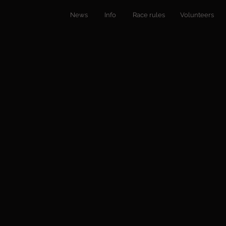
News
​
Info
Race rules
Volunteers