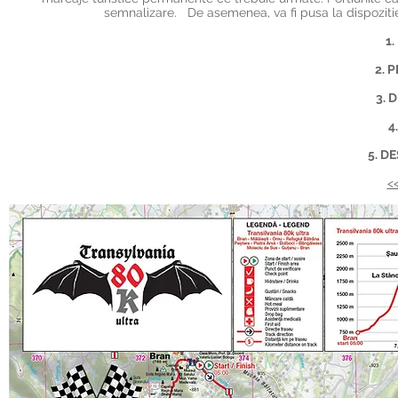
semnalizare.
De asemenea, va fi pusa la dispozitie 
1
2. 
3. 
4
5. D
<