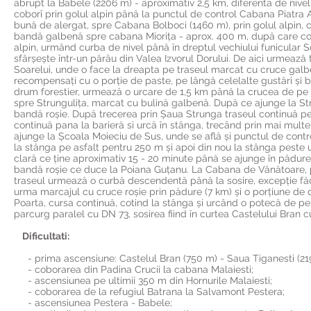
abrupt la Babele (2206 m) - aproximativ 2,5 km, diferenta de nive
coborî prin golul alpin până la punctul de control Cabana Piatra
bună de alergat, spre Cabana Bolboci (1460 m), prin golul alpin, 
bandă galbenă spre cabana Miorița - aprox. 400 m, după care cote
alpin, urmând curba de nivel până în dreptul vechiului funicular S
sfârșește într-un pârâu din Valea Izvorul Dorului. De aici urmeaz
Soarelui, unde o face la dreapta pe traseul marcat cu cruce galbe
recompensați cu o porție de paste, pe lângă celelalte gustări și 
drum forestier, urmează o urcare de 1,5 km până la crucea de pe P
spre Strungulița, marcat cu bulină galbenă. După ce ajunge la St
bandă roșie. După trecerea prin Șaua Strunga traseul continuă pe 
continuă pana la barieră si urcă în stânga, trecând prin mai mult
ajunge la Școala Moieciu de Sus, unde se află și punctul de control
la stânga pe asfalt pentru 250 m și apoi din nou la stânga pest
clară ce ține aproximativ 15 - 20 minute până se ajunge în pădur
bandă roșie ce duce la Poiana Guțanu. La Cabana de Vânătoare, po
traseul urmează o curbă descendentă până la sosire, excepție făcân
urma marcajul cu cruce roșie prin pădure (7 km) și o porțiune de dr
Poarta, cursa continuă, cotind la stânga și urcând o potecă de pe
parcurg paralel cu DN 73, sosirea fiind în curtea Castelului Bran c
Dificultati:
- prima ascensiune: Castelul Bran (750 m) - Saua Tiganesti (219
- coborarea din Padina Crucii la cabana Malaiesti;
- ascensiunea pe ultimii 350 m din Hornurile Malaiesti;
- coborarea de la refugiul Batrana la Salvamont Pestera;
- ascensiunea Pestera - Babele;