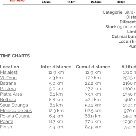
Ca
t
egorie:
ultra-
Dist
Diferent
Start:
05:00 am,
Limi
Cel mai bun
Locuri li
Pun
TIME CHARTS
Location
Inter distance
Cumul distance
Altitu
Malaiesti
12.9 km
12.9 km
1720 
Vf. Omu
4.3 km
17.2 km
2505 
Batrana
5.0 km
22.2 km
2160 
Pestera
5.0 km
27.2 km
1600 
Piatra Arsa
6.1 km
33.3 km
1950 
Bolboci
8.8 km
42.1 km
1460 
Saua Strunga
8.1 km
50.2 km
1904 
Moieciu de Sus
12.3 km
62.5 km
970 
Poiana Gutanu
6.4 km
68.9 km
1450 
Poarta
8.7 km
77.6 km
1030 
Finish
4.9 km
82.5 km
750 