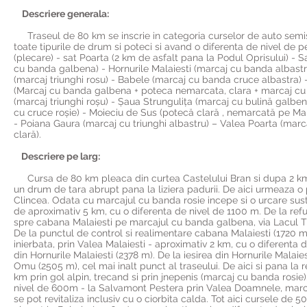
Descriere generala:
Traseul de 80 km se inscrie in categoria curselor de auto semisufi
toate tipurile de drum si poteci si avand o diferenta de nivel de 
(plecare) - sat Poarta (2 km de asfalt pana la Podul Oprisului) - 
cu banda galbena) - Hornurile Malaiesti (marcaj cu banda albastr
(marcaj triunghi rosu) - Babele (marcaj cu banda cruce albastra
(Marcaj cu banda galbena + poteca nemarcata, clara + marcaj cu b
(marcaj triunghi roșu) - Șaua Strungulița (marcaj cu bulină galb
cu cruce roșie) - Moieciu de Sus (potecă clară , nemarcată pe Mal
- Poiana Gaura (marcaj cu triunghi albastru) – Valea Poarta (marc
clară).
Descriere pe larg:
Cursa de 80 km pleaca din curtea Castelului Bran si dupa 2 km de
un drum de tara abrupt pana la liziera padurii. De aici urmeaza o
Clincea. Odata cu marcajul cu banda rosie incepe si o urcare sustin
de aproximativ 5 km, cu o diferenta de nivel de 1100 m. De la ref
spre cabana Malaiesti pe marcajul cu banda galbena, via Lacul Tig
De la punctul de control si realimentare cabana Malaiesti (1720 m
inierbata, prin Valea Malaiesti - aproximativ 2 km, cu o diferenta
din Hornurile Malaiesti (2378 m). De la iesirea din Hornurile Malai
Omu (2505 m), cel mai inalt punct al traseului. De aici si pana la
km prin gol alpin, trecand si prin jnepenis (marcaj cu banda rosie
nivel de 600m - la Salvamont Pestera prin Valea Doamnele, marcaj
se pot revitaliza inclusiv cu o ciorbita calda. Tot aici cursele 